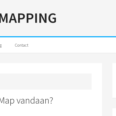
MAPPING
g
Contact
P
S
dMap vandaan?