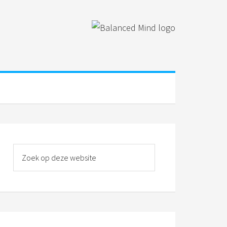
rimaire
idebar
Zoek
op
deze
website