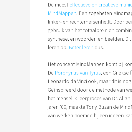
De meest
effectieve en creatieve mani
MindMappen
. Een zogeheten Mindmap 
linker- en rechterhersenhelft. Door be
gebruik van het totaalbrein en combine
synthese, en woorden en beelden. Dit 
leren op.
Beter leren
dus.
Het concept MindMappen komt bij komt
De
Porphyrius van Tyrus
, een Griekse 
Leonardo da Vinci ook, maar dit is nog
Geïnspireerd door de methode van we
het menselijk leerproces van Dr. Allan
jaren ’60, maakte Tony Buzan de Mind
van werken noemde hij een ideeën-kaa