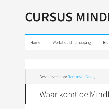
Spring
Door
Spring
naar
naar
naar
CURSUS MIND
de
de
de
hoofdnavigatie
hoofd
eerste
inhoud
sidebar
Home
Workshop Mindmapping
Blo
Geschreven door
Remkus de Vries
,
Waar komt de Min